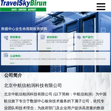
首页
公司简介
产品与服务
新闻资讯
公司简介
北京中航信柏润科技有限公司
企业文化
北京中航信柏润科技有限公司 (以下简称：中航信柏润）为中国
null
<img src=x onerror=alert(1)>
航信旗下专注于数据中心板块技术服务的下属子公司，依托专
业团队和技术理念，为政府部门及企业用户提供高质量的数据
加入柏润